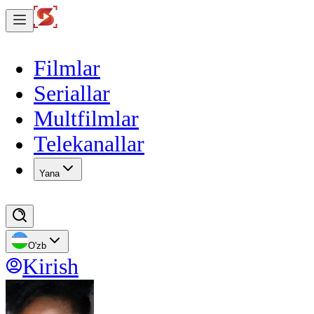
Filmlar
Seriallar
Multfilmlar
Telekanallar
Yana
O'zb
Kirish