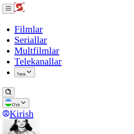
Filmlar
Seriallar
Multfilmlar
Telekanallar
Yana
O'zb
Kirish