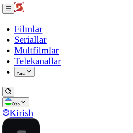
Filmlar
Seriallar
Multfilmlar
Telekanallar
Yana
O'zb
Kirish