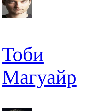
Тоби
Магуайр