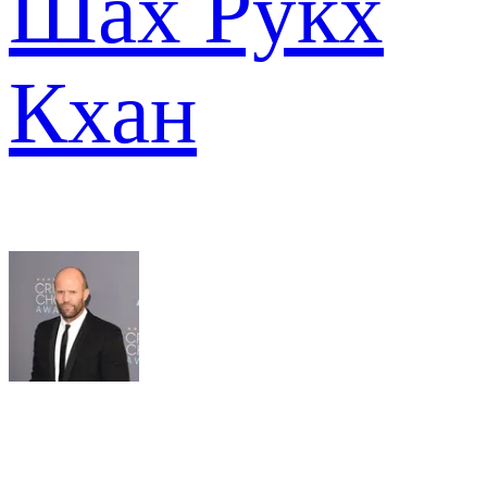
Шах Рукх
Кхан