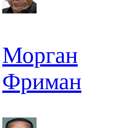
Морган
Фриман