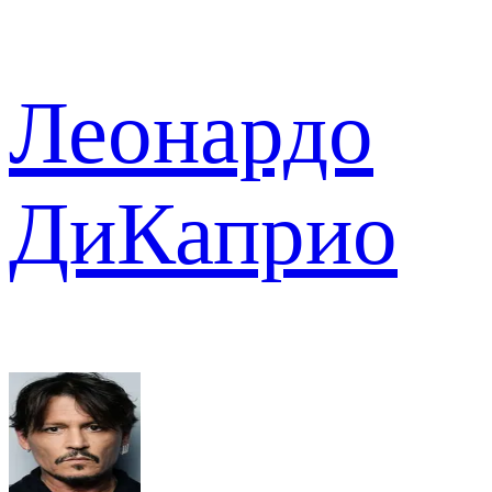
Леонардо
ДиКаприо