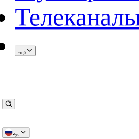
Телеканал
Eщё
Рус