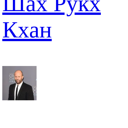
Шах Рукх
Кхан