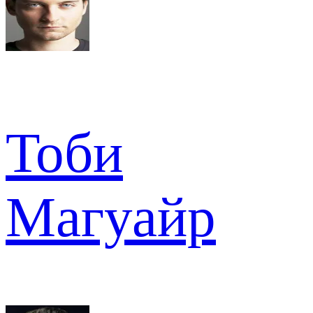
Тоби
Магуайр