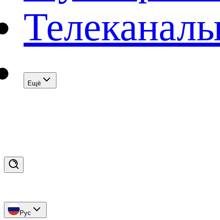
Телеканал
Eщё
Рус