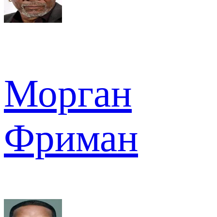
Морган
Фриман