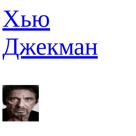
Хью
Джекман