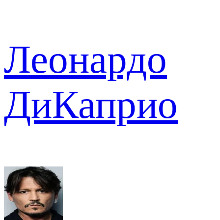
Леонардо
ДиКаприо