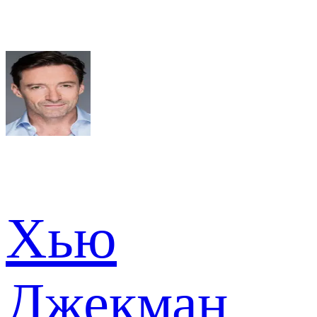
Хью
Джекман