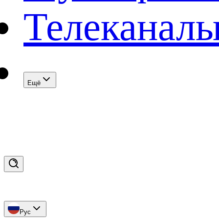
Телеканал
Eщё
Рус