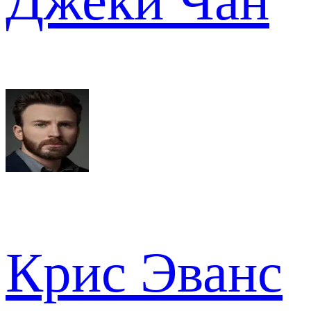
Джеки Чан
Крис Эванс