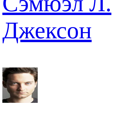
Сэмюэл Л.
Джексон