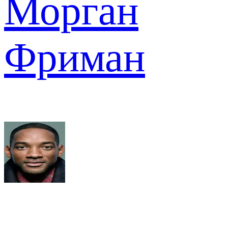
Морган
Фриман