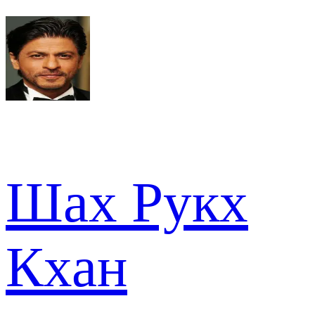
Шах Рукх
Кхан