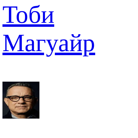
Тоби
Магуайр