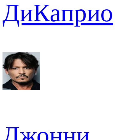
ДиКаприо
Джонни