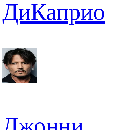
ДиКаприо
Джонни