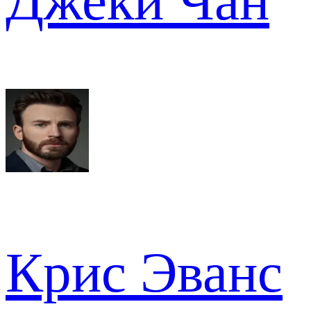
Джеки Чан
Крис Эванс