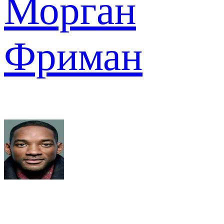
Морган
Фриман