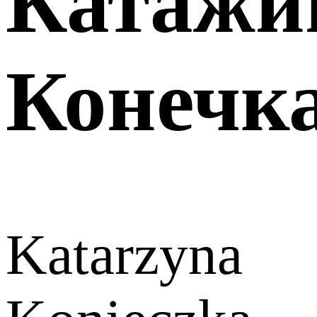
Катажи
Конечк
Katarzyna