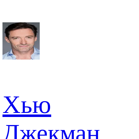
Хью
Джекман