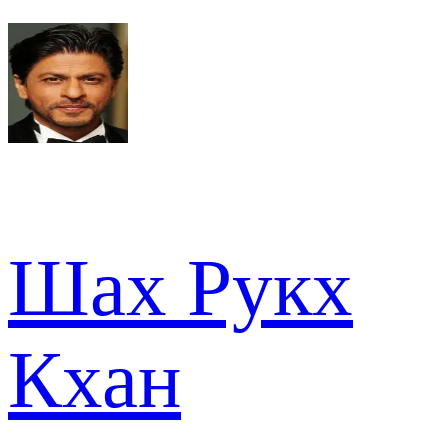
Шах Рукх
Кхан