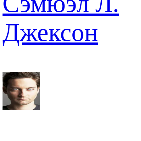
Сэмюэл Л.
Джексон