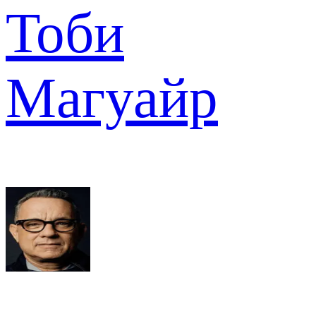
Тоби
Магуайр