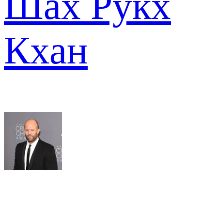
Шах Рукх
Кхан