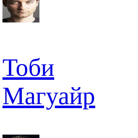
Тоби
Магуайр