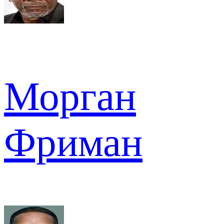
Морган
Фриман