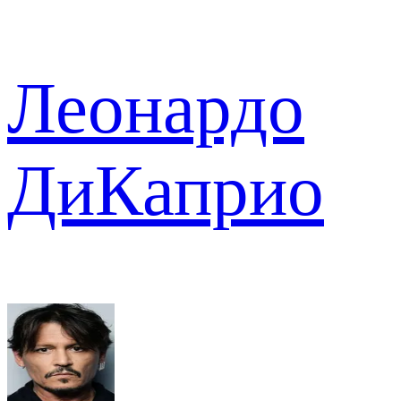
Леонардо
ДиКаприо