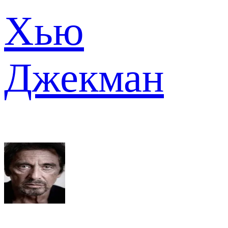
Хью
Джекман