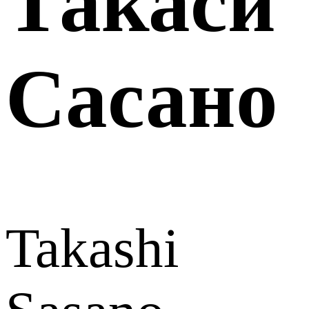
Такаси
Сасано
Takashi