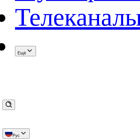
Телеканал
Eщё
Рус