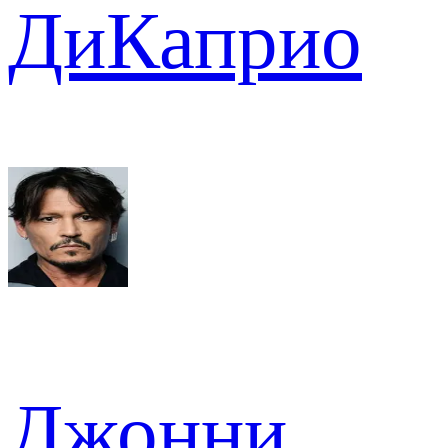
ДиКаприо
Джонни