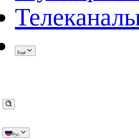
Телеканал
Eщё
Рус