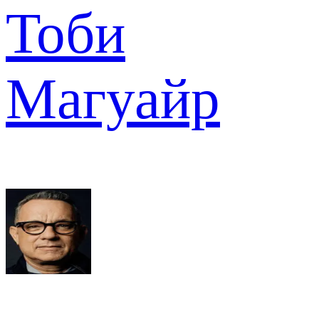
Тоби
Магуайр