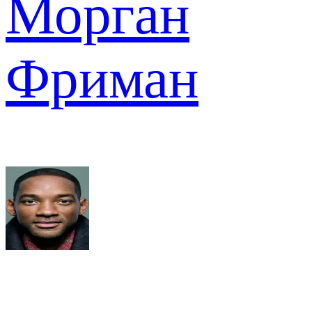
Морган
Фриман