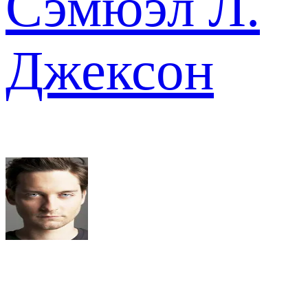
Сэмюэл Л.
Джексон