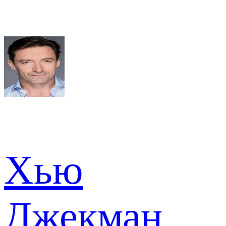
Хью
Джекман