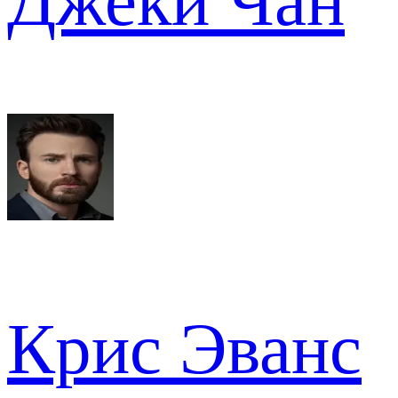
Джеки Чан
Крис Эванс