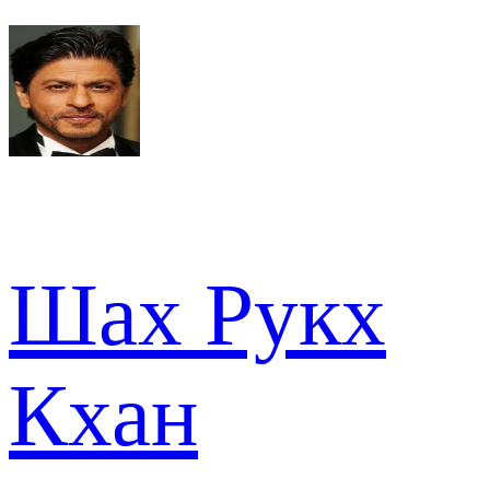
Шах Рукх
Кхан