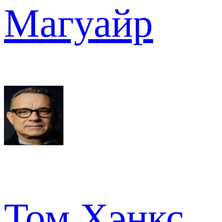
Магуайр
Том Хэнкс