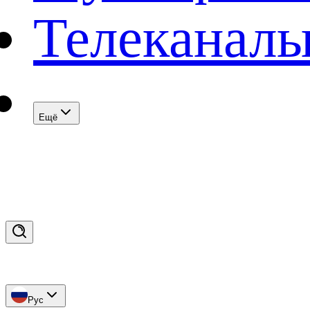
Телеканал
Eщё
Рус