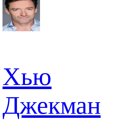
Хью
Джекман