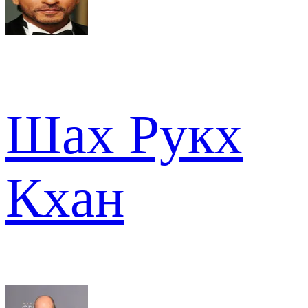
Шах Рукх
Кхан