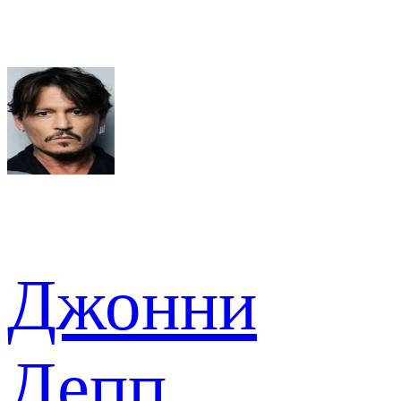
Джонни
Депп