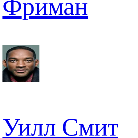
Фриман
Уилл Смит