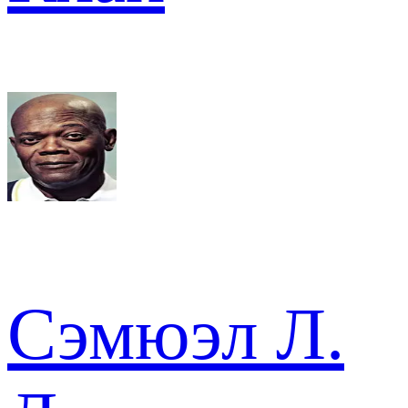
Сэмюэл Л.