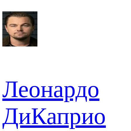
Леонардо
ДиКаприо