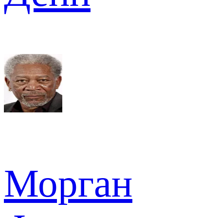
Морган