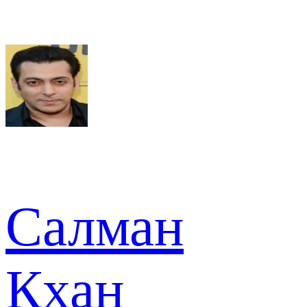
Салман
Кхан