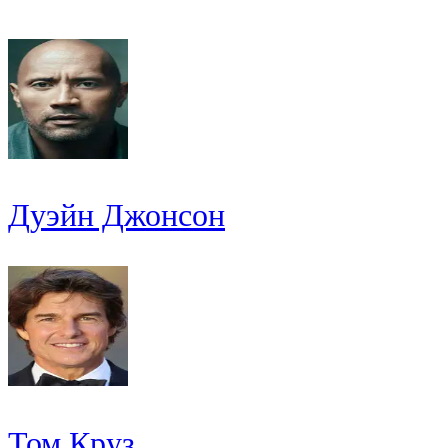
Дуэйн Джонсон
Том Круз