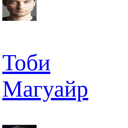
Тоби
Магуайр