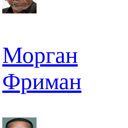
Морган
Фриман