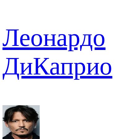
Леонардо
ДиКаприо