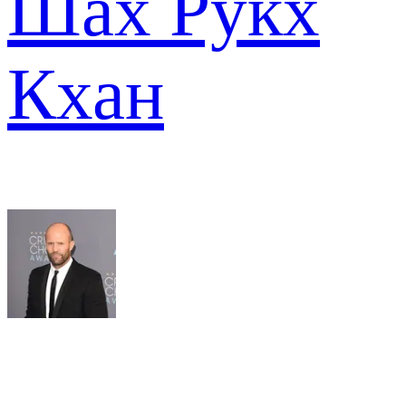
Шах Рукх
Кхан