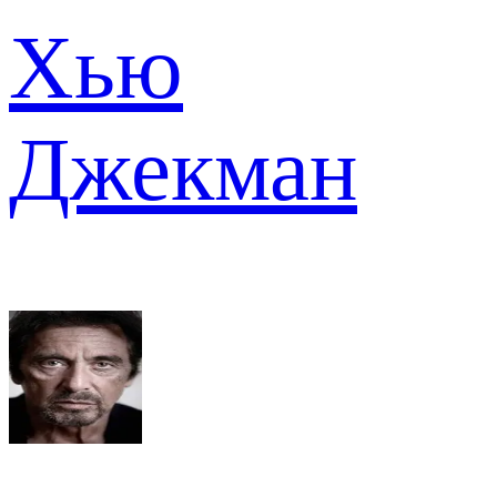
Хью
Джекман