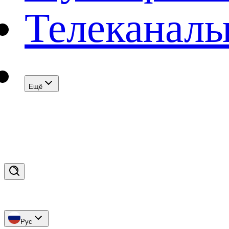
Телеканал
Eщё
Рус