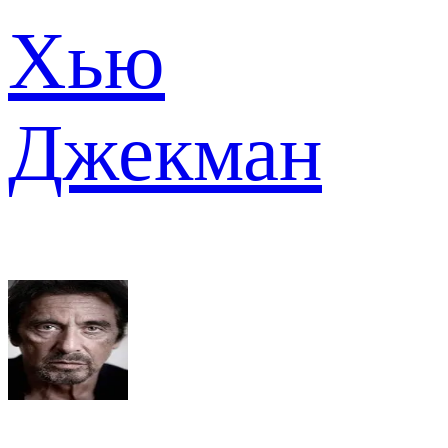
Хью
Джекман