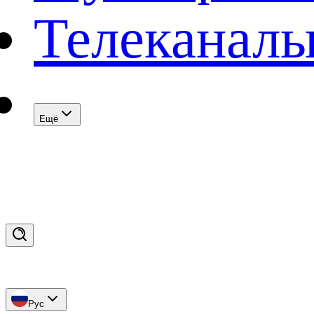
Телеканал
Eщё
Рус