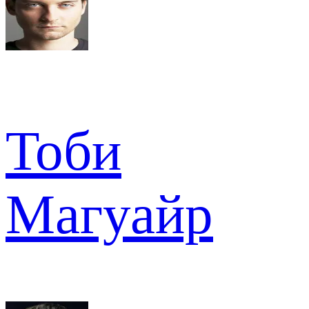
Тоби
Магуайр