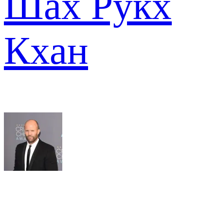
Шах Рукх
Кхан