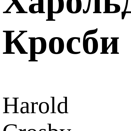
Хароль
Кросби
Harold