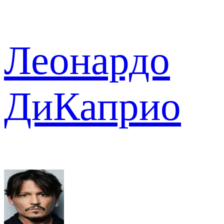
Леонардо
ДиКаприо