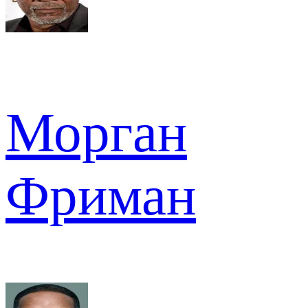
Морган
Фриман