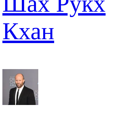
Шах Рукх
Кхан