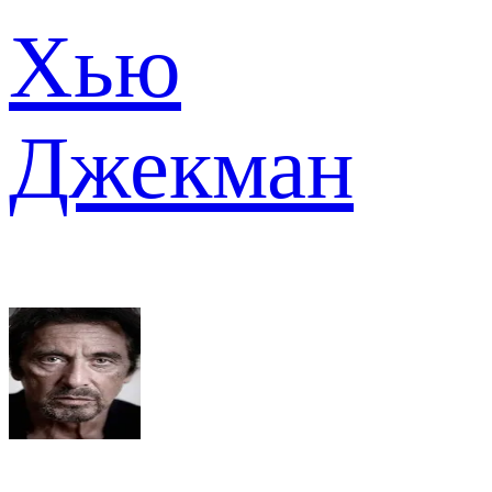
Хью
Джекман