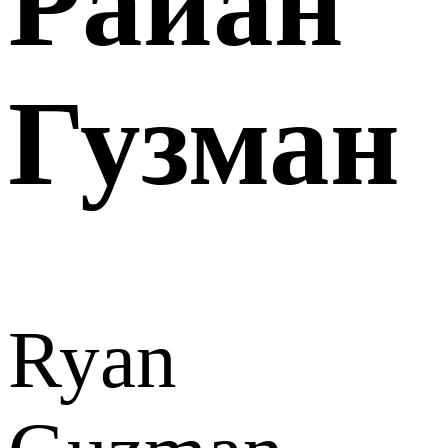
Райан
Гузман
Ryan