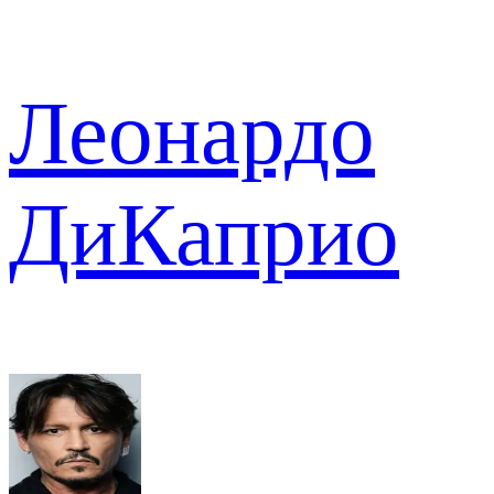
Леонардо
ДиКаприо