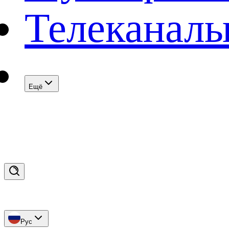
Телеканал
Eщё
Рус