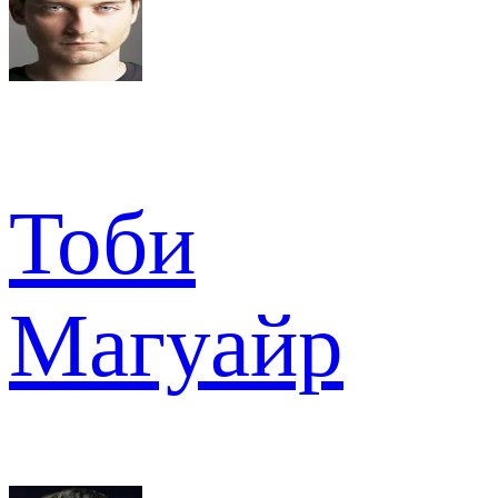
Тоби
Магуайр