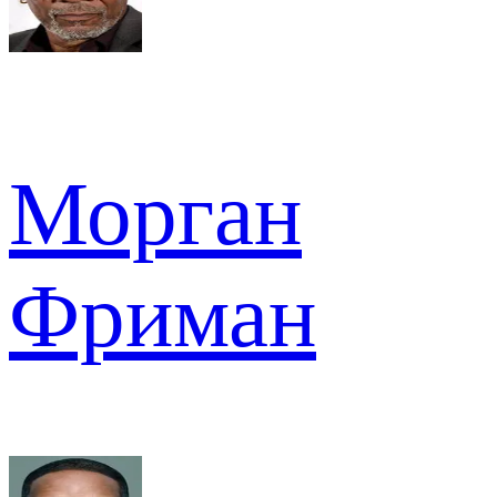
Морган
Фриман