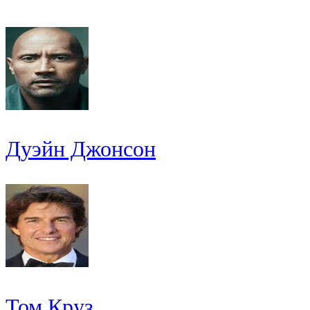
Дуэйн Джонсон
Том Круз