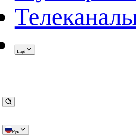
Телеканал
Eщё
Рус