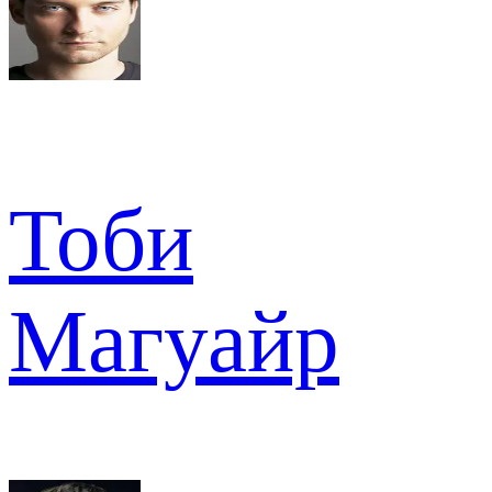
Тоби
Магуайр