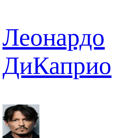
Леонардо
ДиКаприо