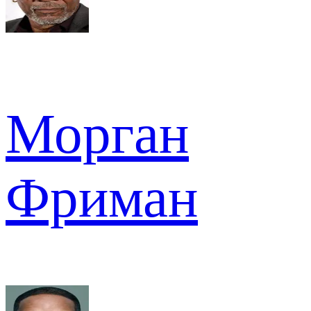
Морган
Фриман