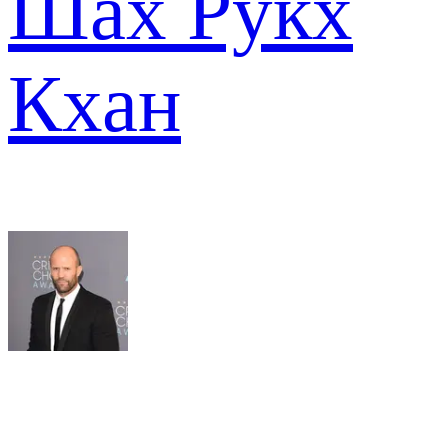
Шах Рукх
Кхан