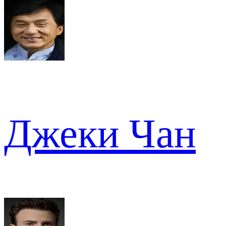
Джеки Чан