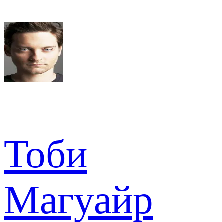
Тоби
Магуайр