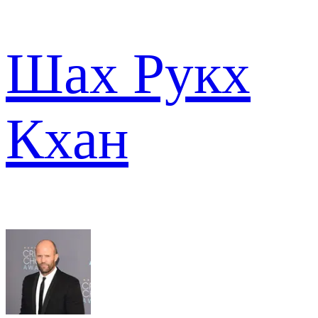
Шах Рукх
Кхан