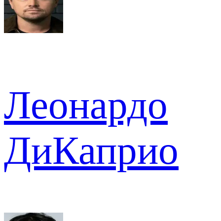
Леонардо
ДиКаприо