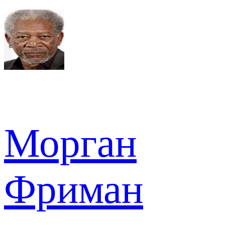
Морган
Фриман