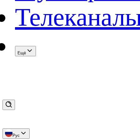
Телеканал
Eщё
Рус