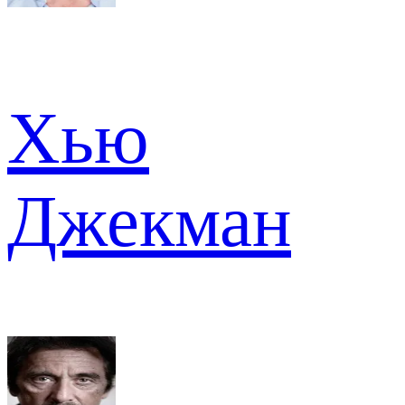
Хью
Джекман