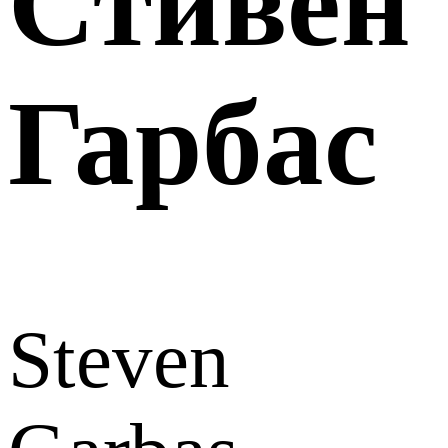
Стивен
Гарбас
Steven