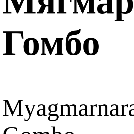
Мягмар
Гомбо
Myagmarnar