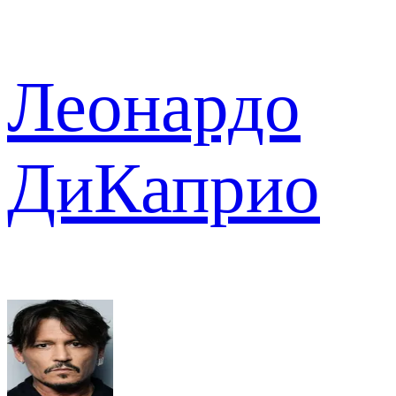
Леонардо
ДиКаприо