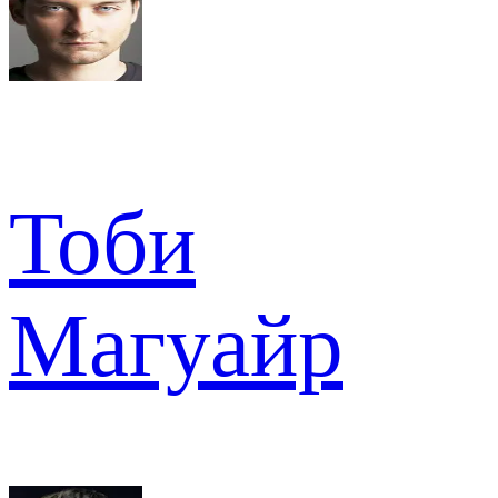
Тоби
Магуайр