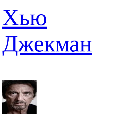
Хью
Джекман