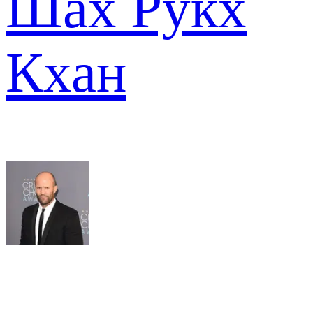
Шах Рукх
Кхан