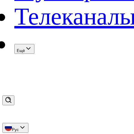
Телеканал
Eщё
Рус