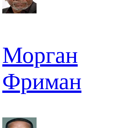
Морган
Фриман