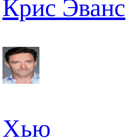
Крис Эванс
Хью