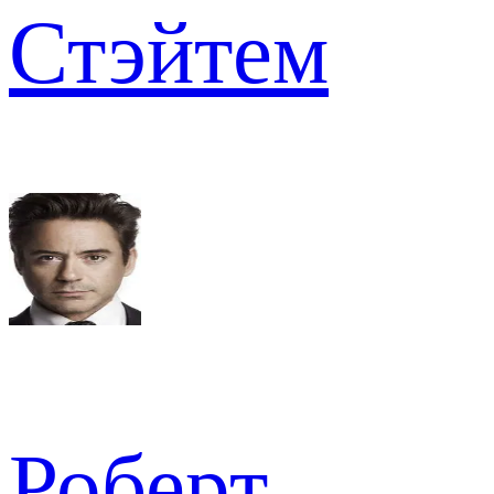
Стэйтем
Роберт