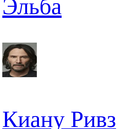
Эльба
Киану Ривз