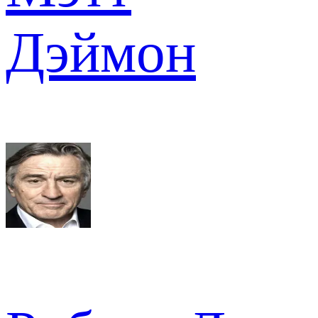
Дэймон