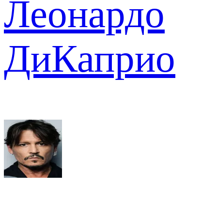
Леонардо
ДиКаприо