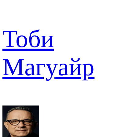
Тоби
Магуайр