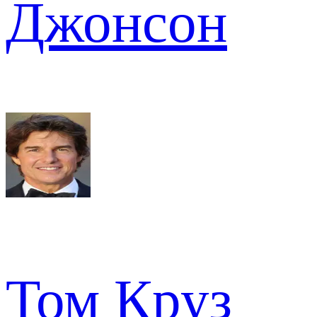
Джонсон
Том Круз