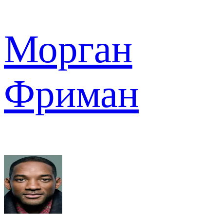
Морган
Фриман