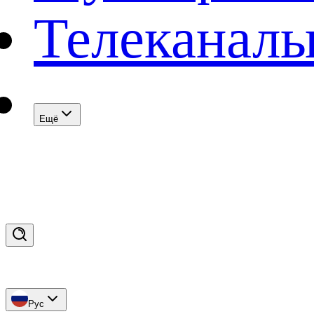
Телеканал
Eщё
Рус