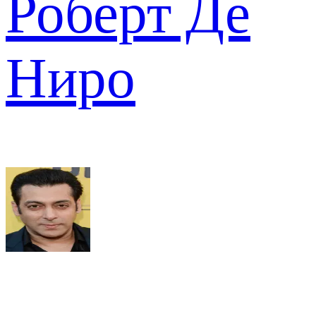
Роберт Де
Ниро