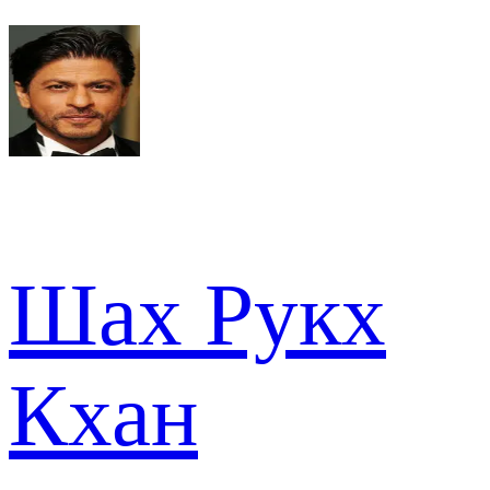
Шах Рукх
Кхан