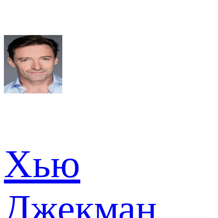
Хью
Джекман