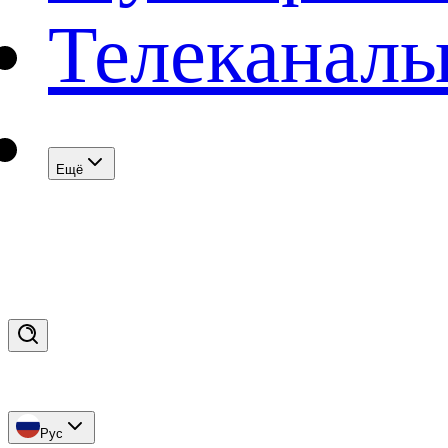
Телеканал
Eщё
Рус