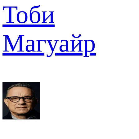
Тоби
Магуайр