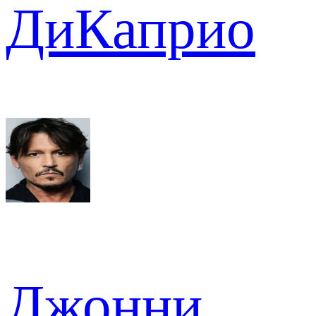
ДиКаприо
Джонни