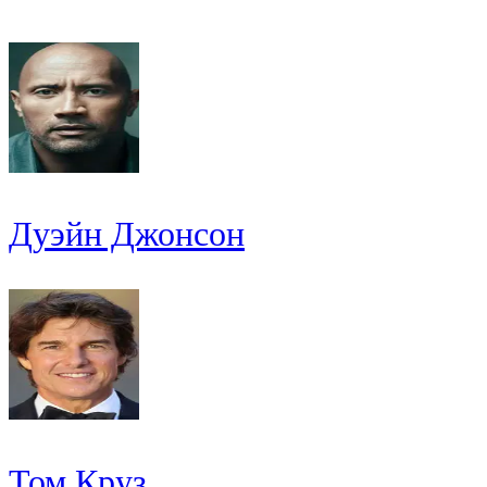
Дуэйн Джонсон
Том Круз