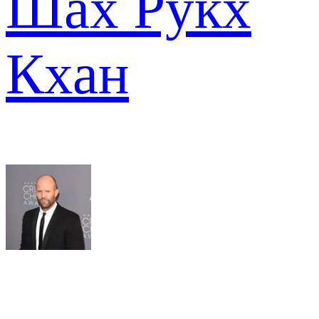
Шах Рукх
Кхан