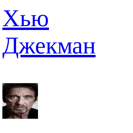
Хью
Джекман