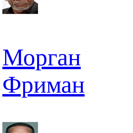
Морган
Фриман