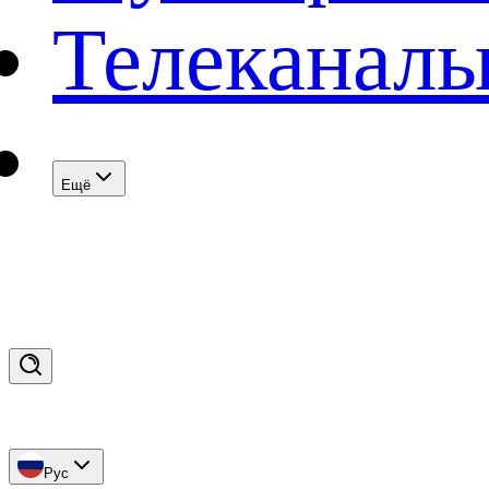
Телеканал
Eщё
Рус