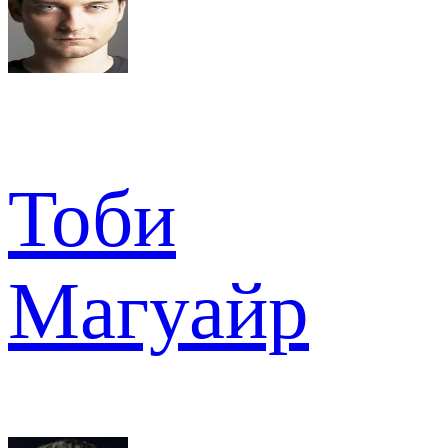
Тоби
Магуайр