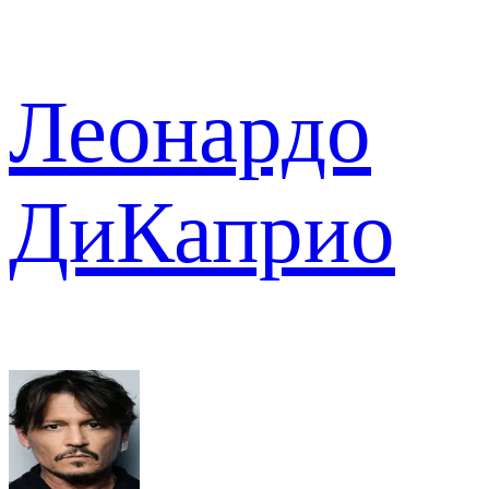
Леонардо
ДиКаприо