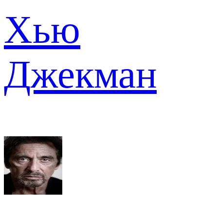
Хью
Джекман