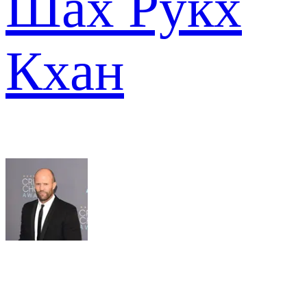
Шах Рукх
Кхан