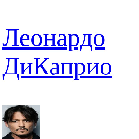
Леонардо
ДиКаприо