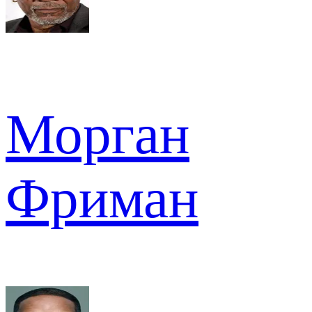
Морган
Фриман