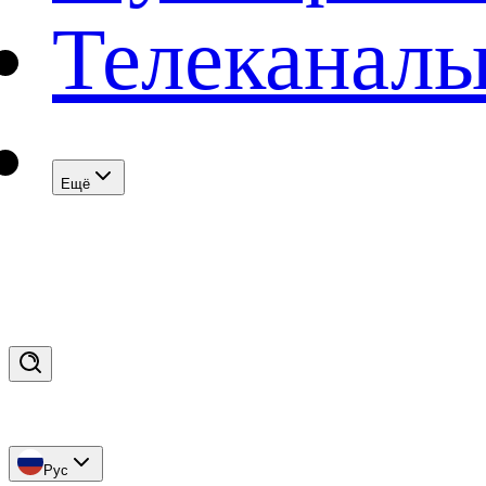
Телеканал
Eщё
Рус