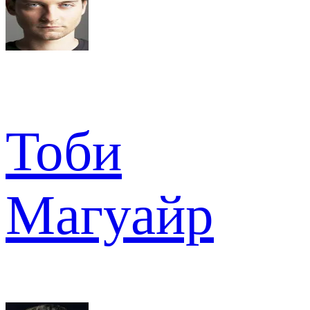
Тоби
Магуайр