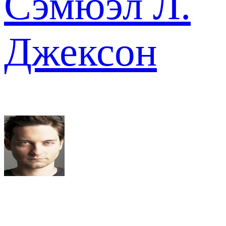
Сэмюэл Л.
Джексон