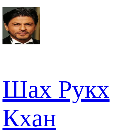
Шах Рукх
Кхан