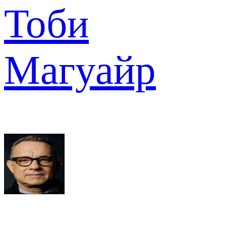
Тоби
Магуайр