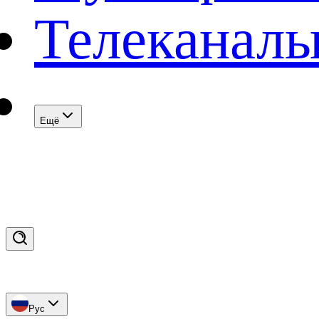
Телеканал
Eщё
Рус