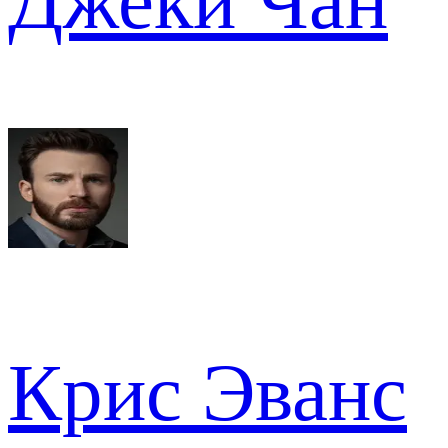
Джеки Чан
Крис Эванс