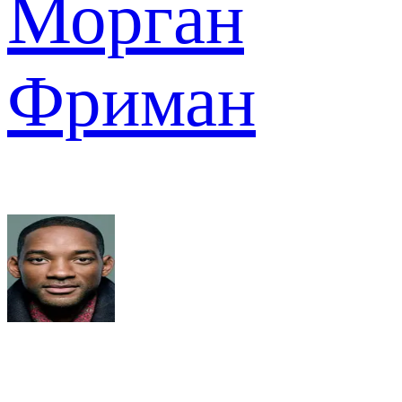
Морган
Фриман