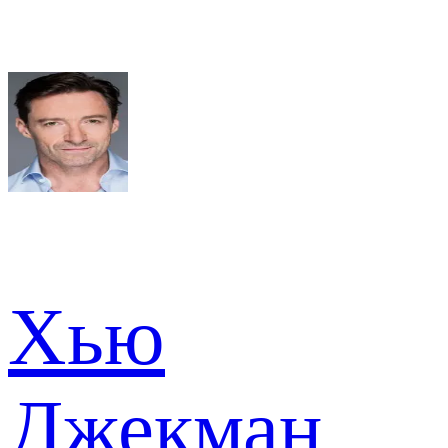
Хью
Джекман