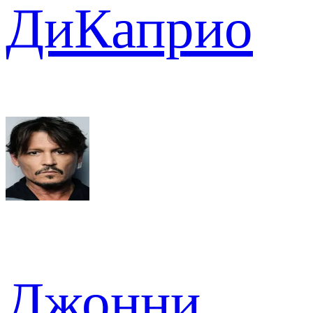
ДиКаприо
Джонни