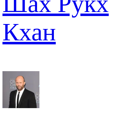
Шах Рукх
Кхан