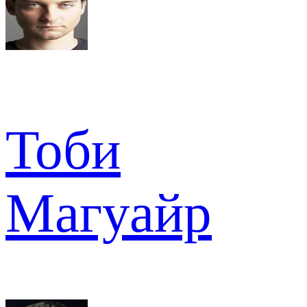
Тоби
Магуайр