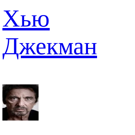
Хью
Джекман