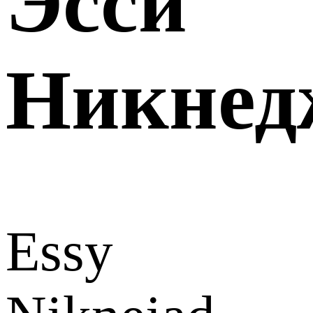
Эсси
Никнед
Essy