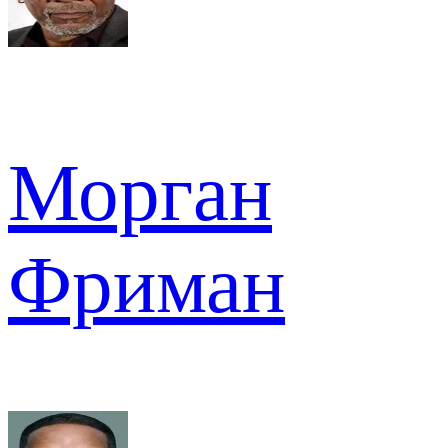
Морган
Фриман