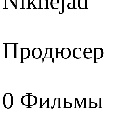
Niknejad
Продюсер
0
Фильмы