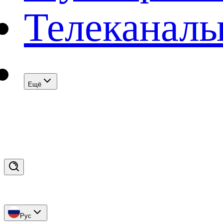
Телеканал
Eщё
Рус