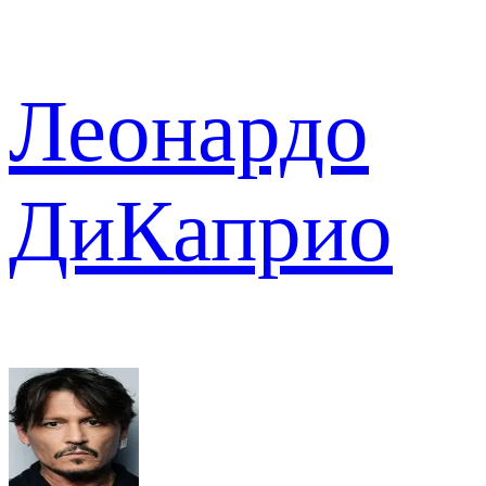
Леонардо
ДиКаприо