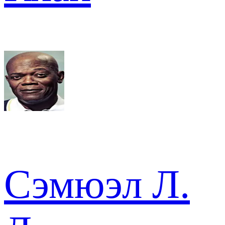
Сэмюэл Л.