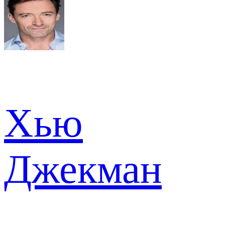
Хью
Джекман