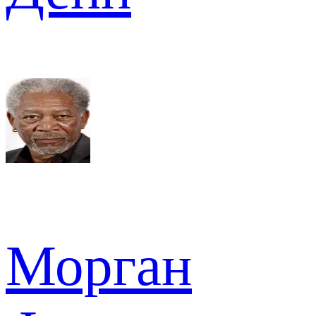
Морган