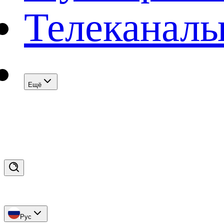
Телеканал
Eщё
Рус