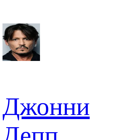
Джонни
Депп