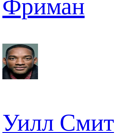
Фриман
Уилл Смит