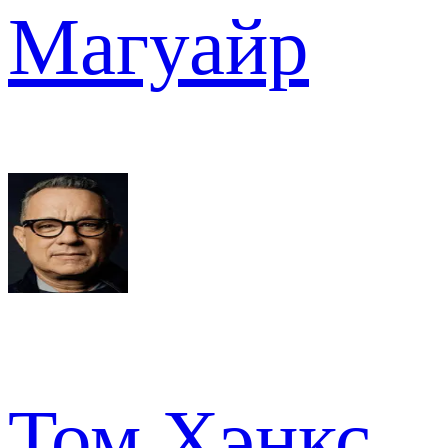
Магуайр
Том Хэнкс