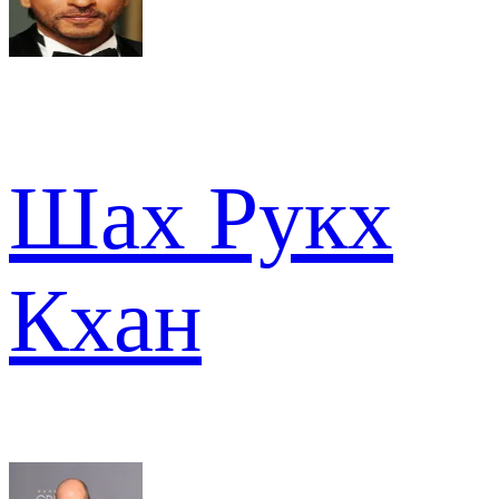
Шах Рукх
Кхан