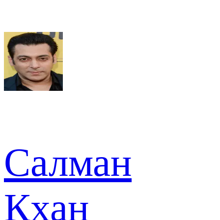
Салман
Кхан