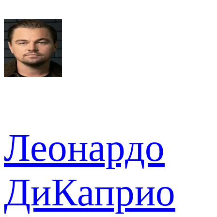
Леонардо
ДиКаприо