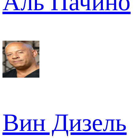
Аль Пачино
Вин Дизель