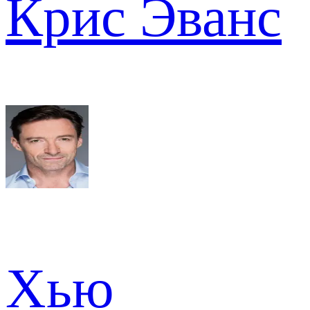
Крис Эванс
Хью