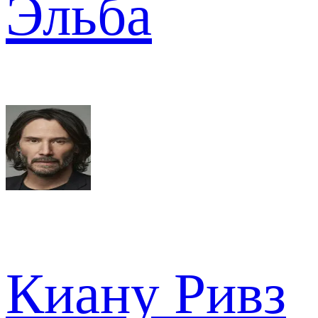
Эльба
Киану Ривз