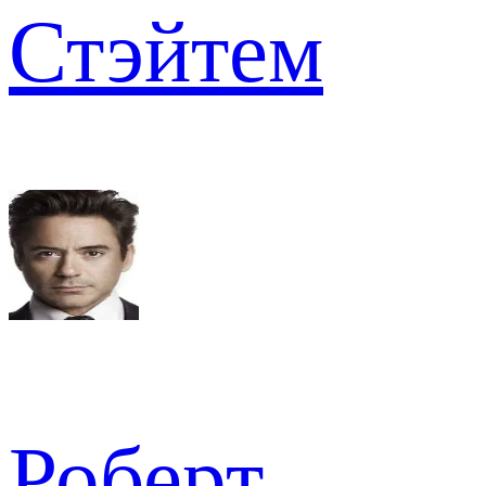
Стэйтем
Роберт