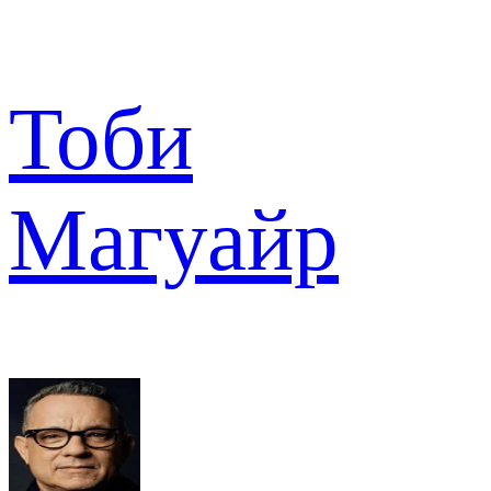
Тоби
Магуайр