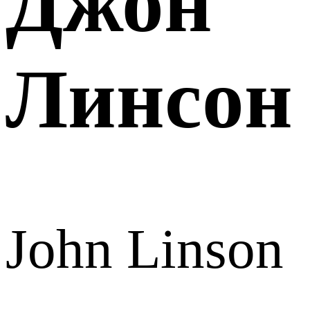
Джон
Линсон
John Linson