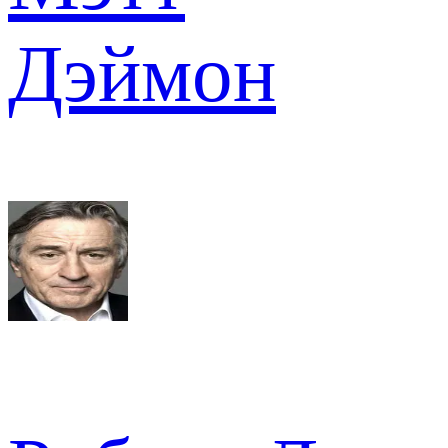
Дэймон