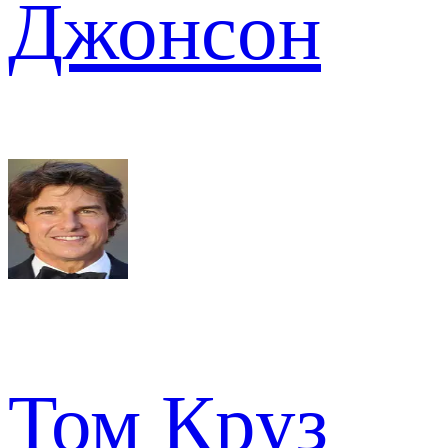
Джонсон
Том Круз