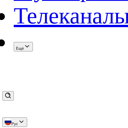
Телеканал
Eщё
Рус