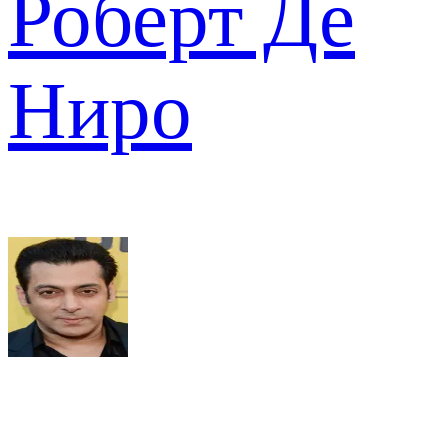
Роберт Де
Ниро