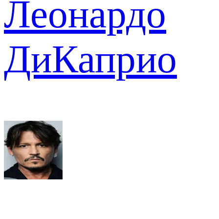
Леонардо
ДиКаприо