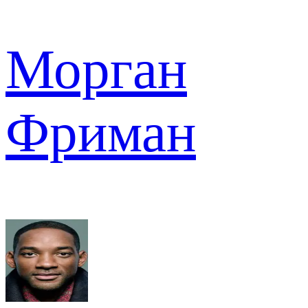
Морган
Фриман