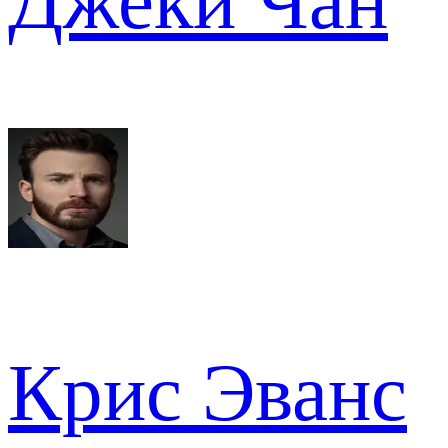
Джеки Чан
Крис Эванс