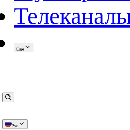
Телеканал
Eщё
Рус