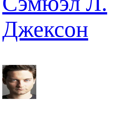
Сэмюэл Л.
Джексон