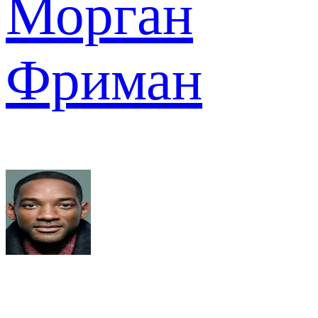
Морган
Фриман