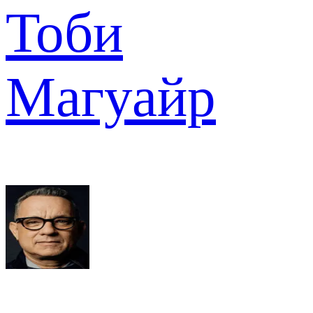
Тоби
Магуайр