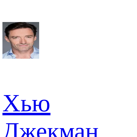
Хью
Джекман