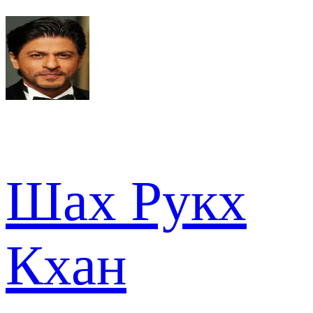
Шах Рукх
Кхан