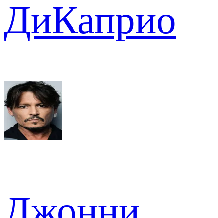
ДиКаприо
Джонни