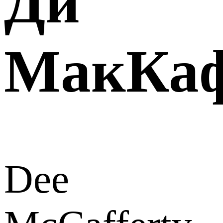
Ди
МакКа
Dee