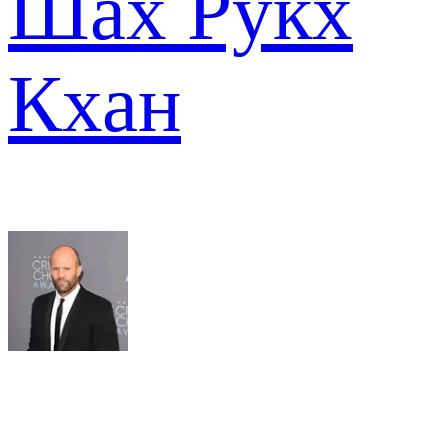
Шах Рукх
Кхан