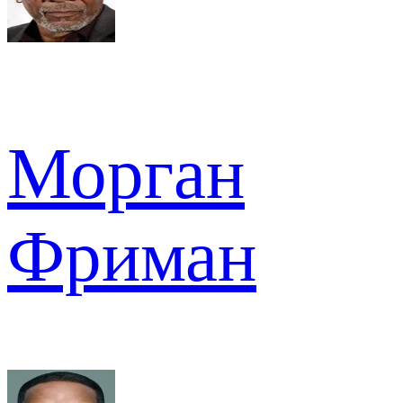
Морган
Фриман