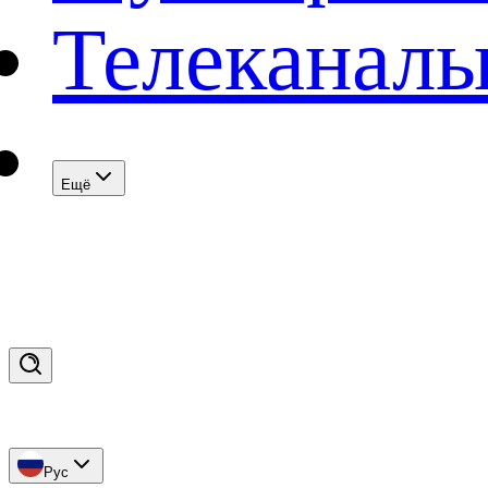
Телеканал
Eщё
Рус