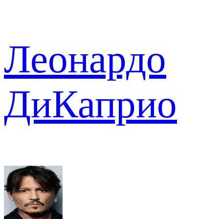
Леонардо
ДиКаприо