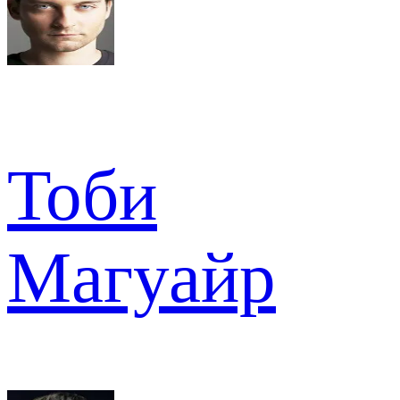
Тоби
Магуайр