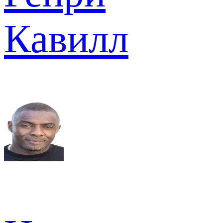
Кавилл