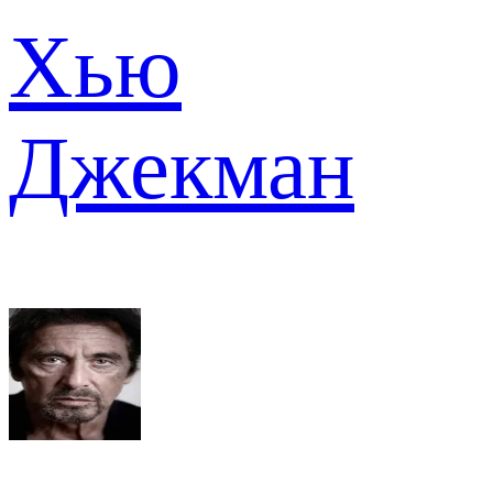
Хью
Джекман