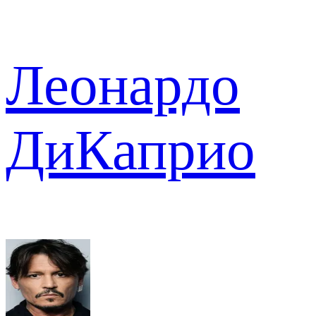
Леонардо
ДиКаприо