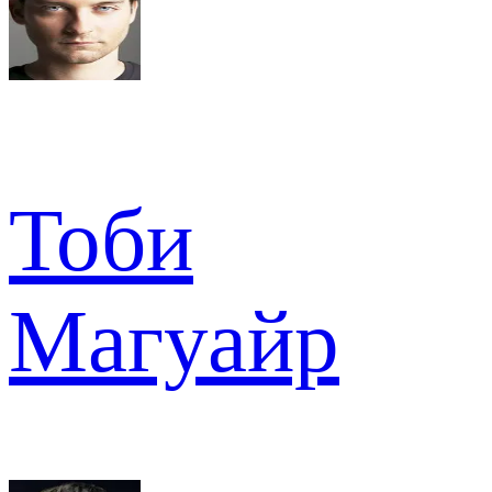
Тоби
Магуайр