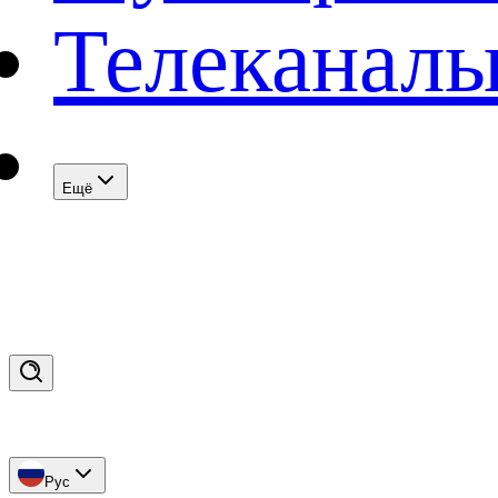
Телеканал
Eщё
Рус