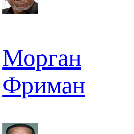
Морган
Фриман