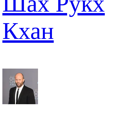
Шах Рукх
Кхан