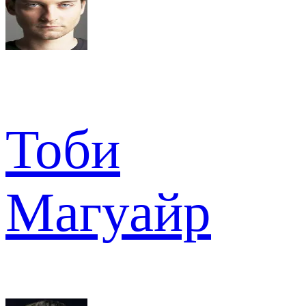
Тоби
Магуайр