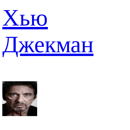
Хью
Джекман