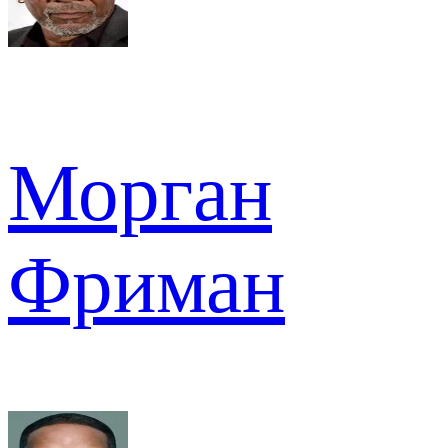
Морган
Фриман