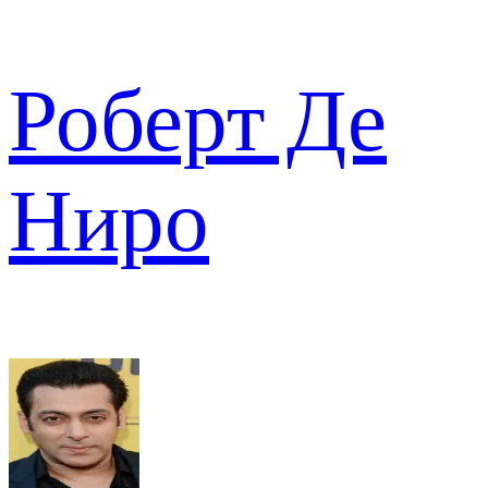
Роберт Де
Ниро