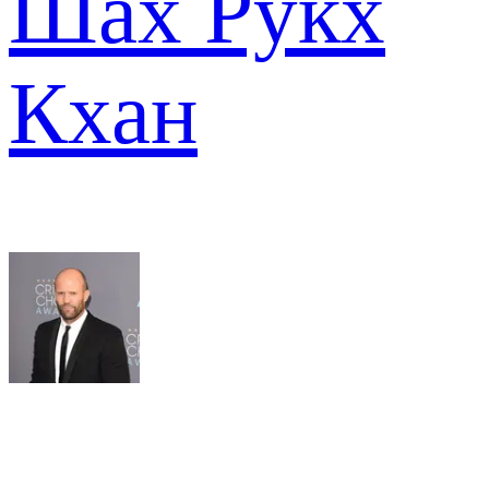
Шах Рукх
Кхан