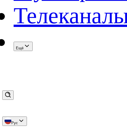
Телеканал
Eщё
Рус