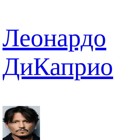
Леонардо
ДиКаприо