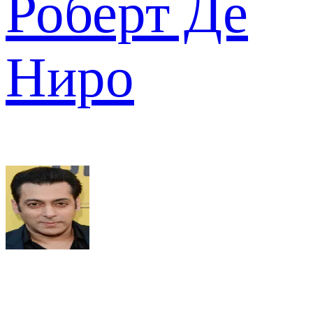
Роберт Де
Ниро