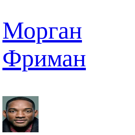
Морган
Фриман