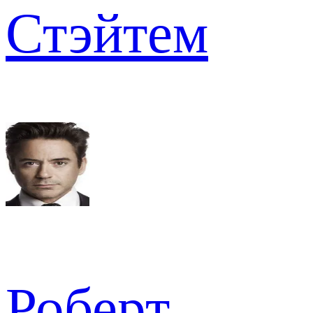
Стэйтем
Роберт