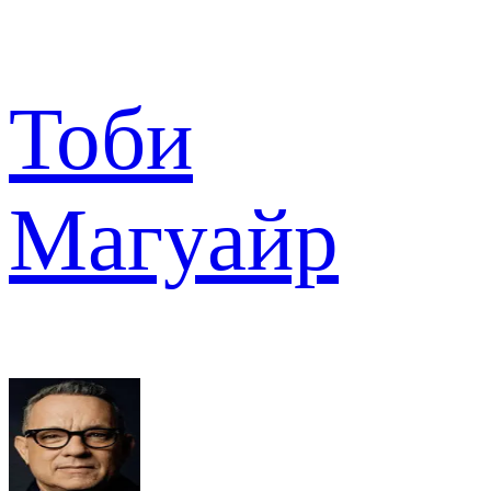
Тоби
Магуайр