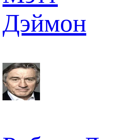
Дэймон