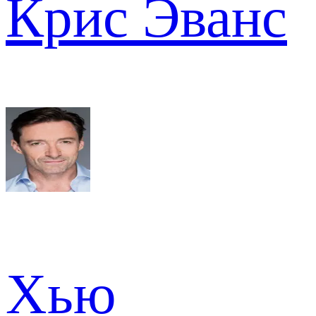
Крис Эванс
Хью