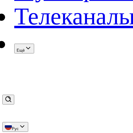
Телеканал
Eщё
Рус