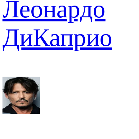
Леонардо
ДиКаприо