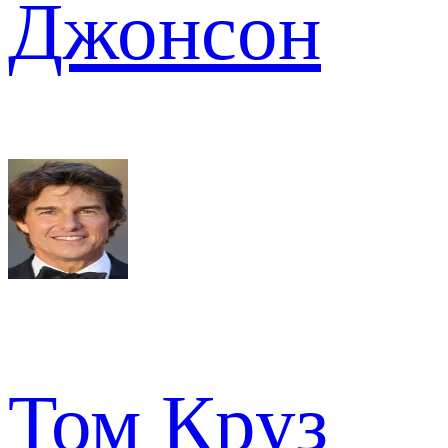
Джонсон
Том Круз