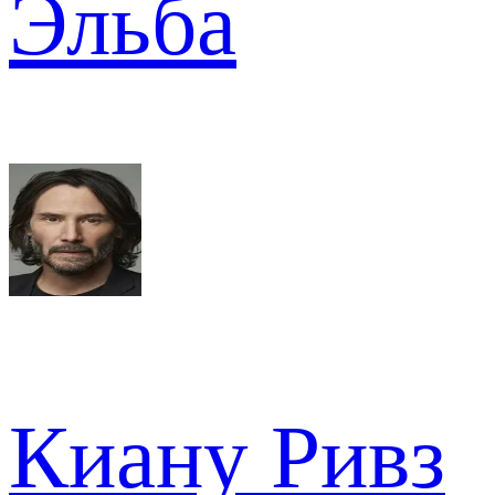
Эльба
Киану Ривз