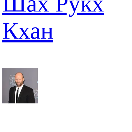
Шах Рукх
Кхан