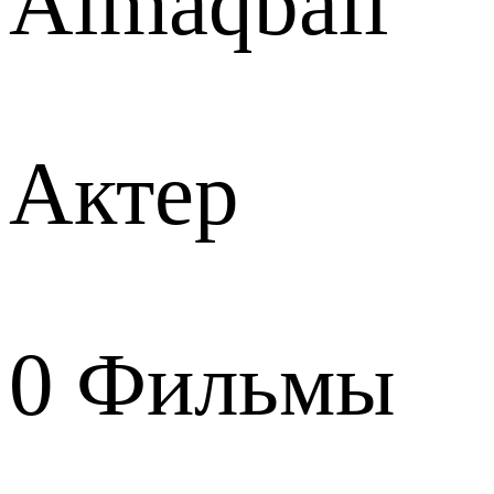
Almaqbali
Актер
0
Фильмы