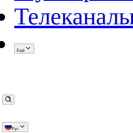
Телеканал
Eщё
Рус