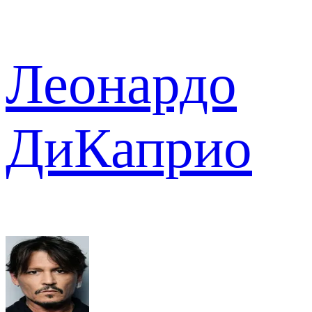
Леонардо
ДиКаприо