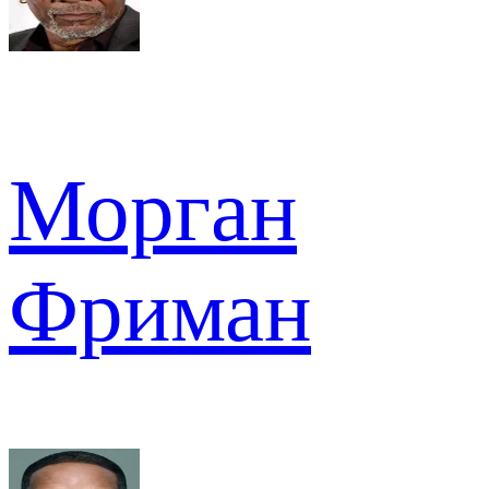
Морган
Фриман