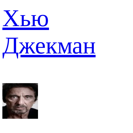
Хью
Джекман