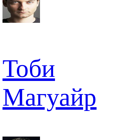
Тоби
Магуайр