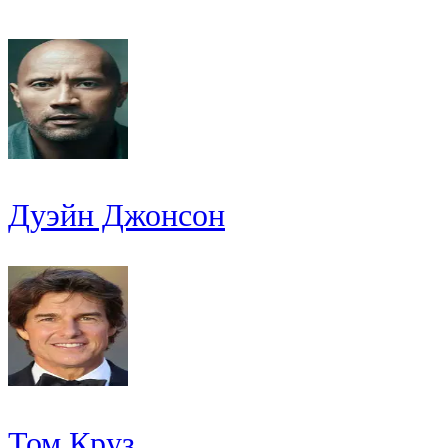
Дуэйн Джонсон
Том Круз