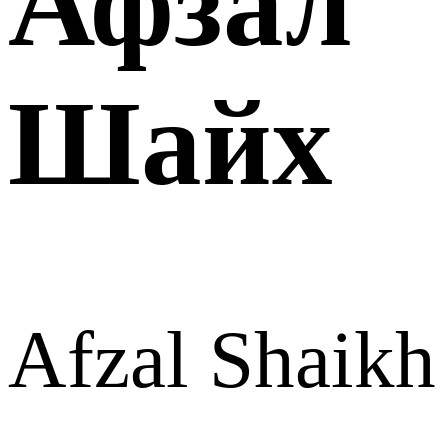
Афзал
Шайх
Afzal Shaikh