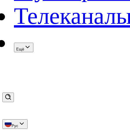
Телеканал
Eщё
Рус