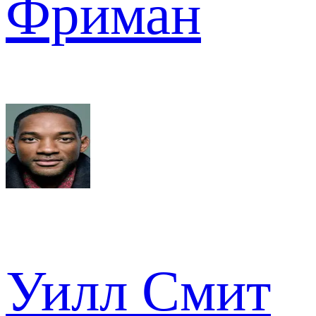
Фриман
Уилл Смит