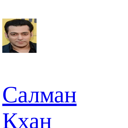
Салман
Кхан