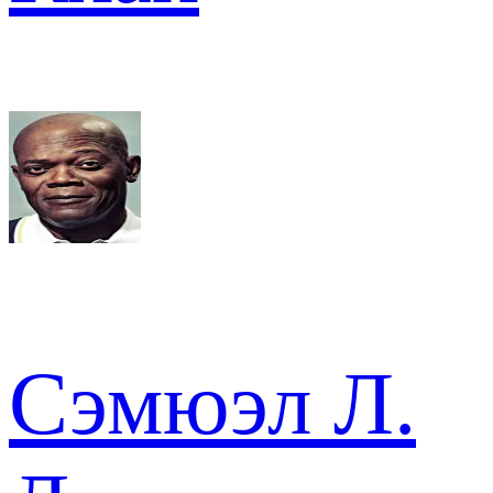
Сэмюэл Л.