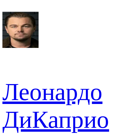
Леонардо
ДиКаприо