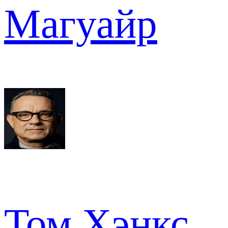
Магуайр
Том Хэнкс