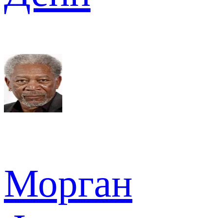
Морган