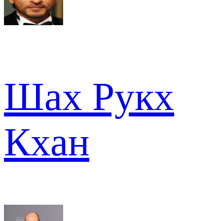
Шах Рукх
Кхан