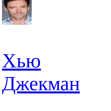
Хью
Джекман