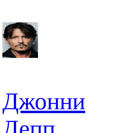
Джонни
Депп