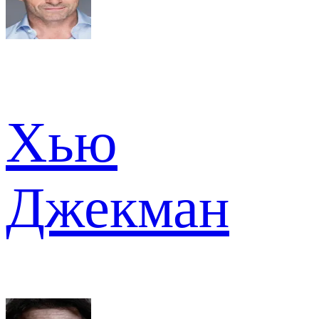
Хью
Джекман