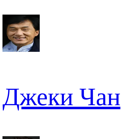
Джеки Чан