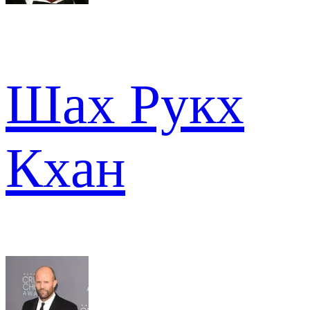
Шах Рукх
Кхан