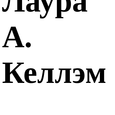
Лаура
А.
Келлэм