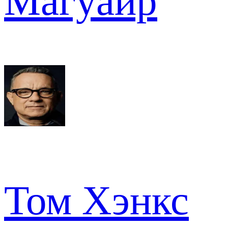
Магуайр
Том Хэнкс