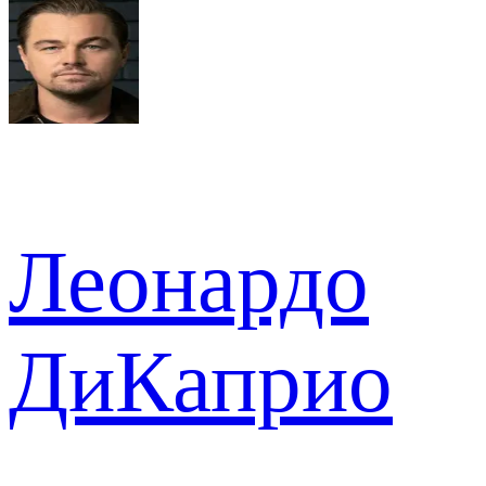
Леонардо
ДиКаприо