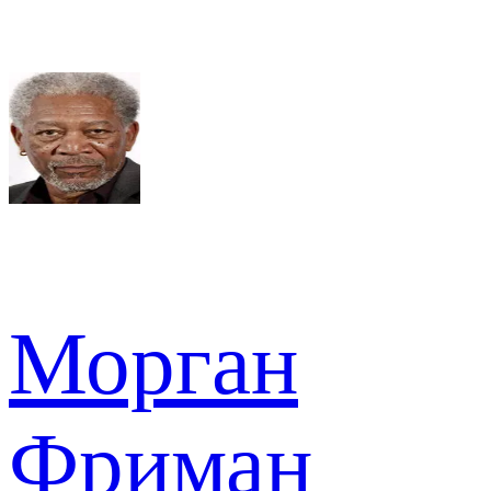
Морган
Фриман