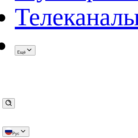
Телеканал
Eщё
Рус