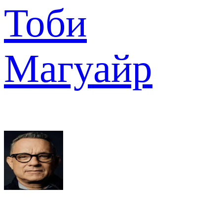
Тоби
Магуайр