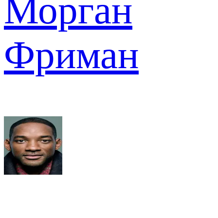
Морган
Фриман