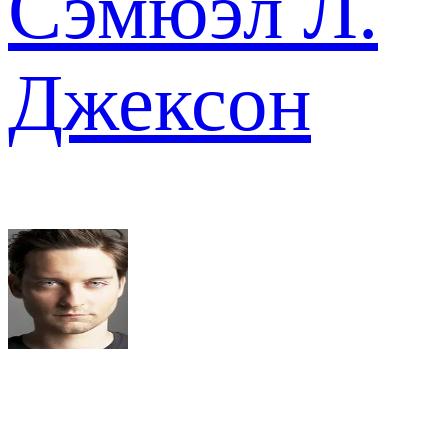
Сэмюэл Л.
Джексон