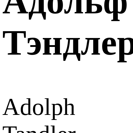
Адольф
Тэндле
Adolph