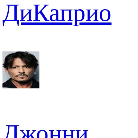
ДиКаприо
Джонни