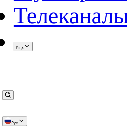
Телеканал
Eщё
Рус