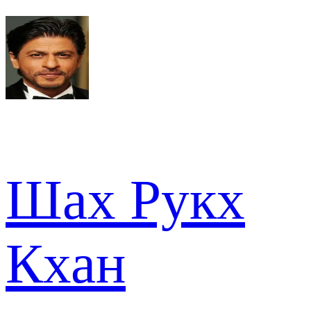
Шах Рукх
Кхан