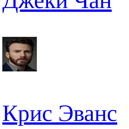
Джеки Чан
Крис Эванс