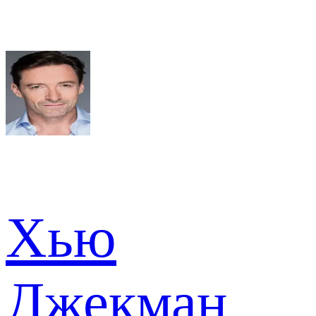
Хью
Джекман