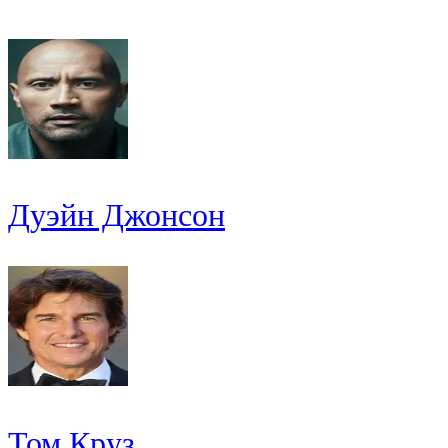
Дуэйн Джонсон
Том Круз