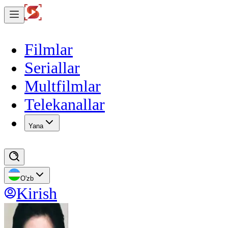
Filmlar
Seriallar
Multfilmlar
Telekanallar
Yana
O'zb
Kirish