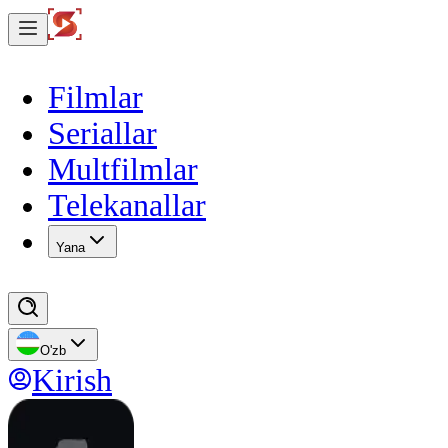
Filmlar
Seriallar
Multfilmlar
Telekanallar
Yana
O'zb
Kirish