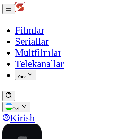
Filmlar
Seriallar
Multfilmlar
Telekanallar
Yana
O'zb
Kirish