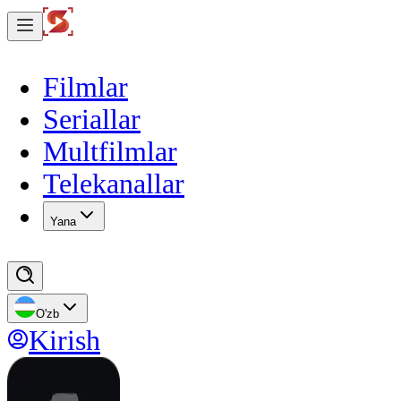
Filmlar
Seriallar
Multfilmlar
Telekanallar
Yana
O'zb
Kirish