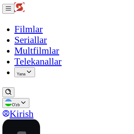
Filmlar
Seriallar
Multfilmlar
Telekanallar
Yana
O'zb
Kirish