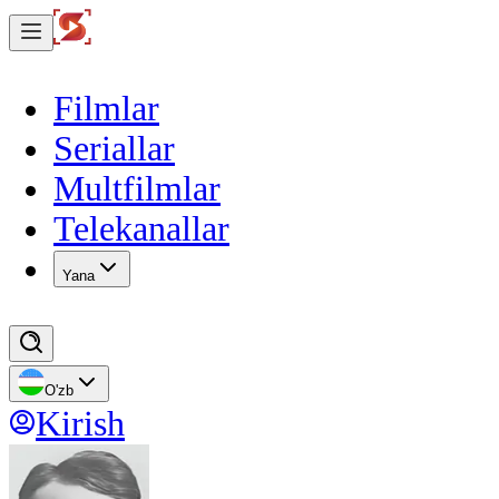
Filmlar
Seriallar
Multfilmlar
Telekanallar
Yana
O'zb
Kirish