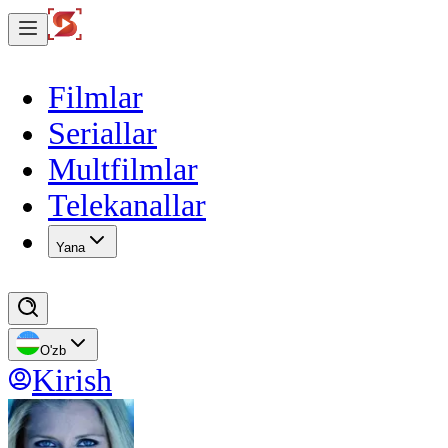
Filmlar
Seriallar
Multfilmlar
Telekanallar
Yana
O'zb
Kirish