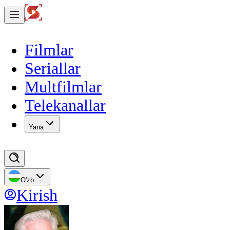
Filmlar
Seriallar
Multfilmlar
Telekanallar
Yana
O'zb
Kirish