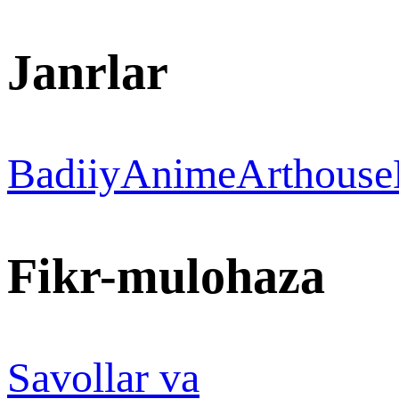
Janrlar
Badiiy
Anime
Arthouse
Fikr-mulohaza
Savollar va