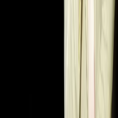
UZ
UZ
UZ