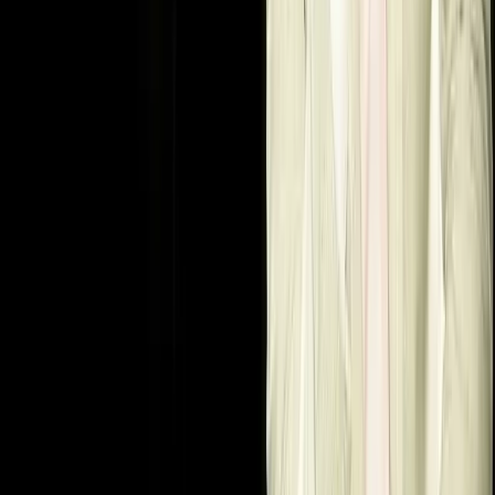
UZ
UZ