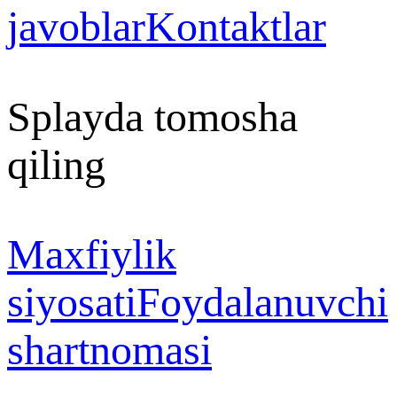
javoblar
Kontaktlar
Splayda tomosha
qiling
Maxfiylik
siyosati
Foydalanuvchi
shartnomasi