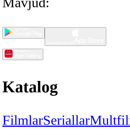
Mavjud
:
Katalog
Filmlar
Seriallar
Multfi