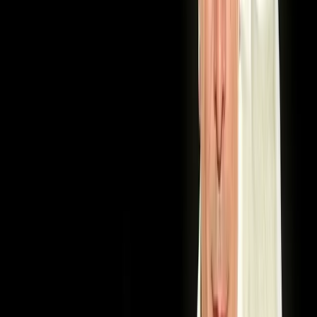
Ma'lumot
Davlat
Oʻzbekiston
Janr
Konsert
Davomiyligi
51 51
daqiqa