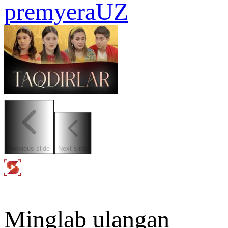
premyera
UZ
Previous slide
Next slide
Minglab ulangan