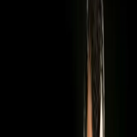
O'zb
Kirish
10.0