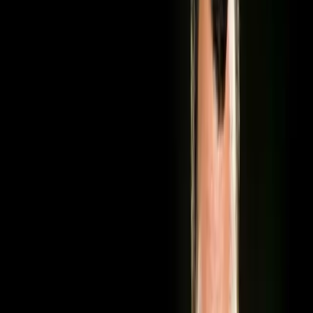
2021
Konsert
16+
Ko'rishni boshlash
Qiziq emas
Baholash
Saqlash