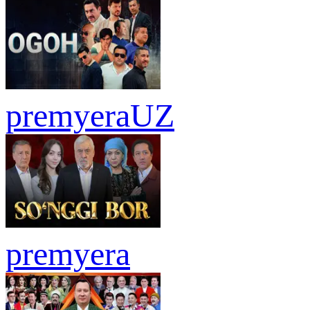
premyera
UZ
premyera