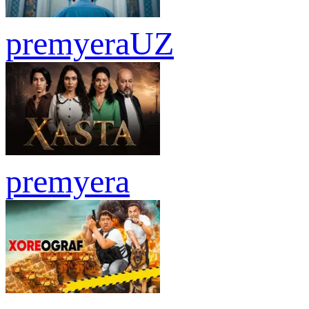
premyera
UZ
premyera