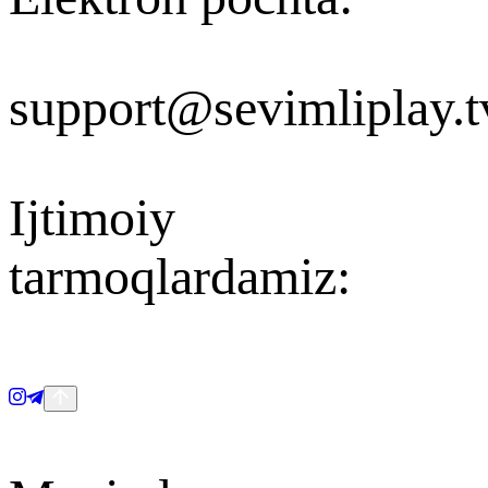
support@sevimliplay.t
Ijtimoiy
tarmoqlardamiz
: