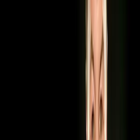
Soyibjon
Niyozov -
Jonli
ijrodagi