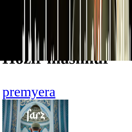
Previous slide
Next slide
Hozir mashhur
premyera