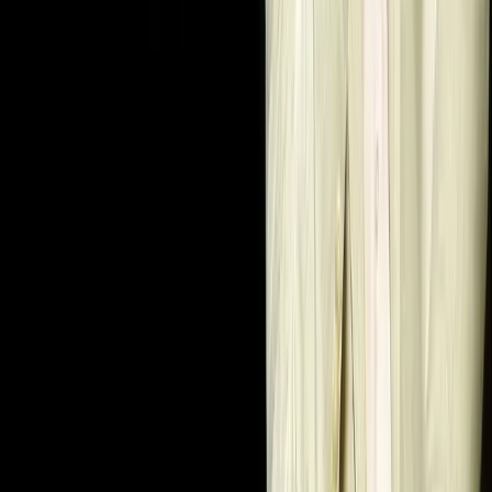
UZ
UZ