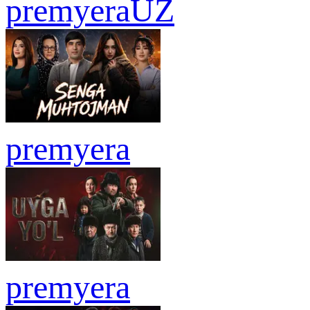
premyera
UZ
premyera
premyera