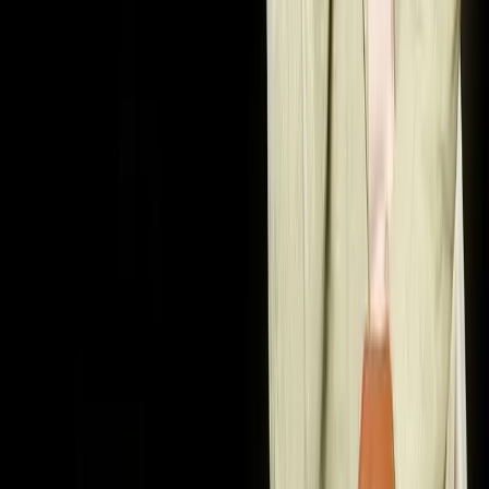
UZ
UZ