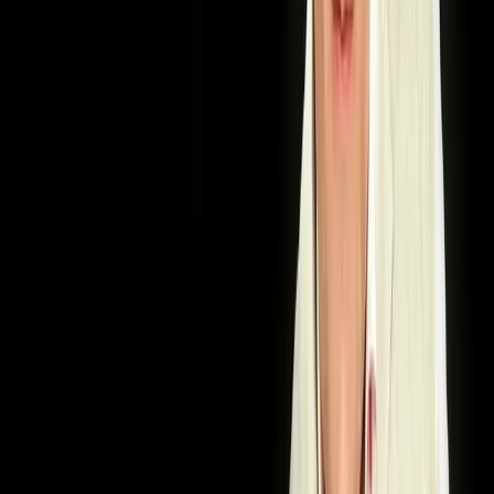
Reyting
10.0
Sifat
FullHd
4K
Tavsiya qilamiz