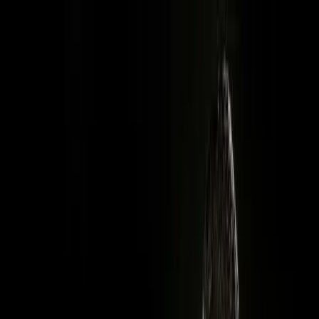
Filmlar
Seriallar
Multfilmlar
Telekanallar
Yana