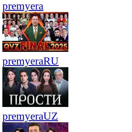
premyera
premyera
RU
premyera
UZ