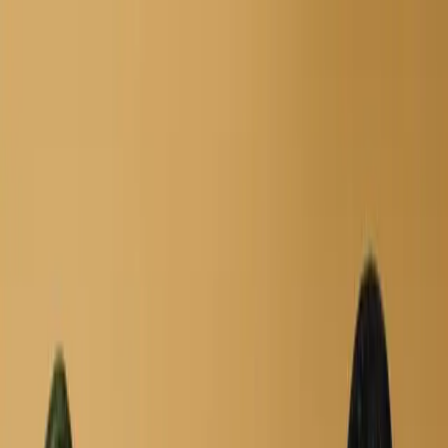
Filmlar
Seriallar
Multfilmlar
Telekanallar
Yana
O'zb
Kirish