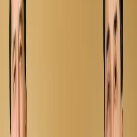
Ko'rishni boshlash
Qiziq emas
Baholash
Saqlash
Yahyobek
Mo'minov -
Ishq fasli