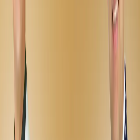
2025
Ma'lumot
Davlat
Oʻzbekiston
Janr
Konsert / Musiqa
Davomiyligi
3 3 soat 8 8
daqiqa
Reyting
10.0