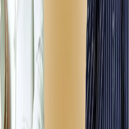
Previous slide
Next slide
Hozir mashhur
premyera