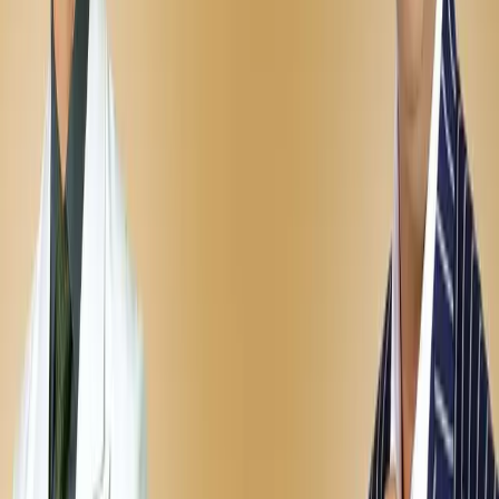
Sifat
FullHd
4K
Tavsiya qilamiz