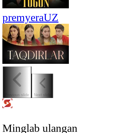
premyera
UZ
Previous slide
Next slide
Minglab ulangan