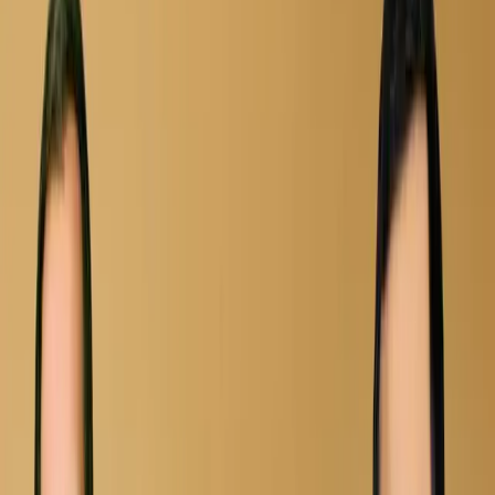
10.0
2025
Konsert / Musiqa
6+