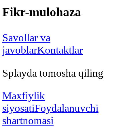
Fikr-mulohaza
Savollar va
javoblar
Kontaktlar
Splayda tomosha qiling
Maxfiylik
siyosati
Foydalanuvchi
shartnomasi