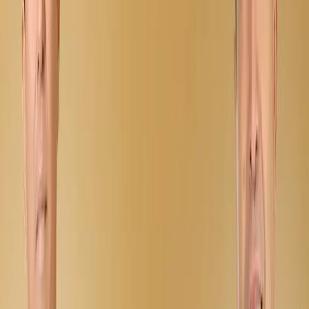
nomli konsert
dasturi 2025
Yahyobek
Mo'minov - Ishq
fasli nomli
konsert dasturi