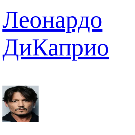
Леонардо
ДиКаприо