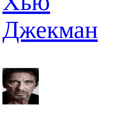
Хью
Джекман