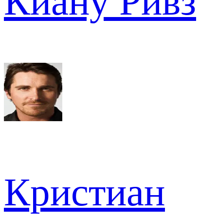
Киану Ривз
Кристиан