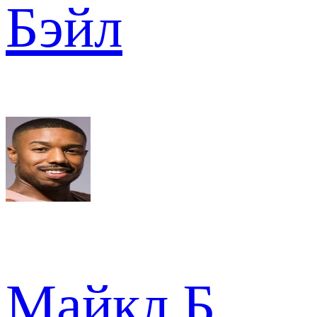
Бэйл
Майкл Б.