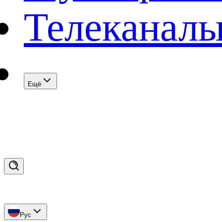
Телеканал
Eщё
Рус