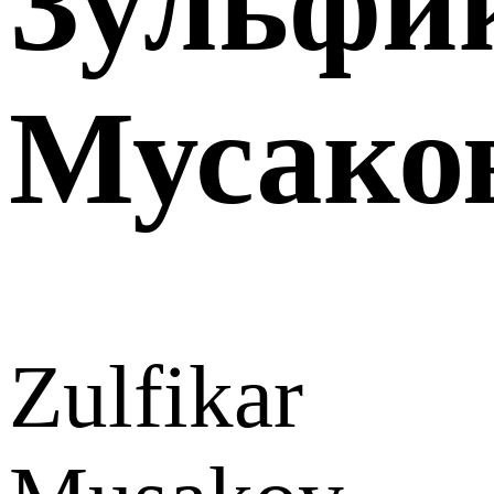
Зульфи
Мусако
Zulfikar