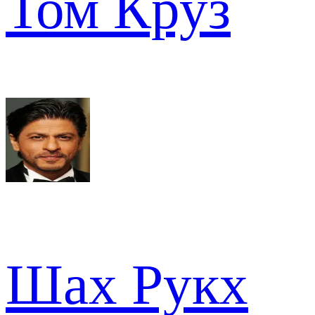
Том Круз
Шах Рукх