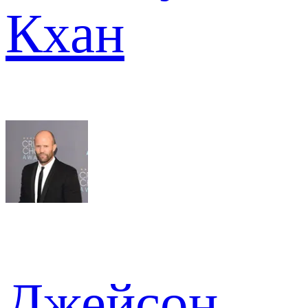
Кхан
Джейсон