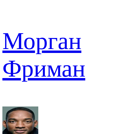
Морган
Фриман