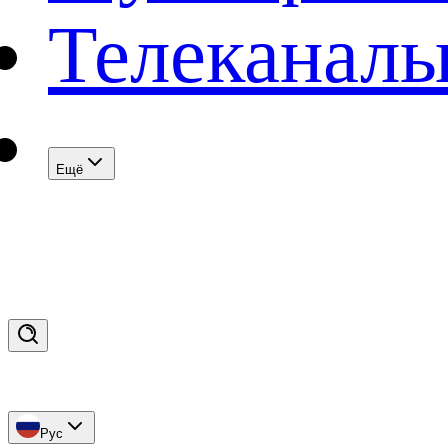
Телеканал
Eщё
Рус