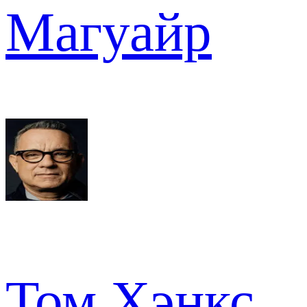
Магуайр
Том Хэнкс