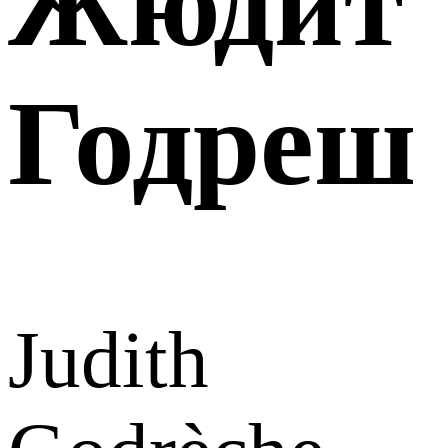
Жюдит
Годреш
Judith