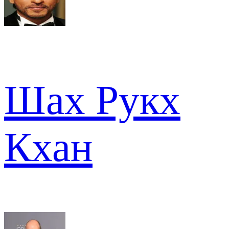
Шах Рукх
Кхан