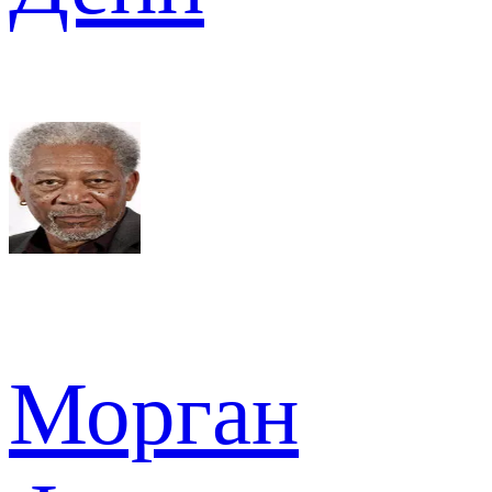
Морган