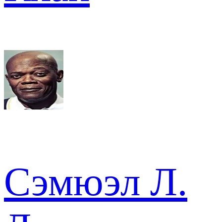
Сэмюэл Л.