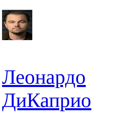
Леонардо
ДиКаприо