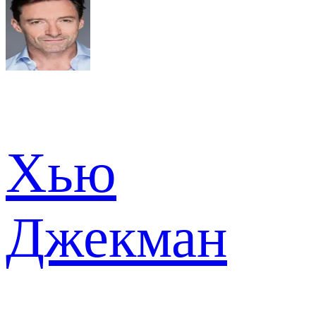
Хью
Джекман