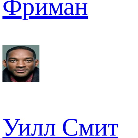
Фриман
Уилл Смит