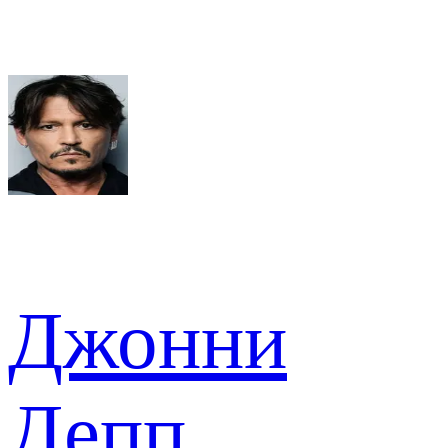
Джонни
Депп