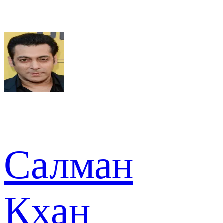
Салман
Кхан